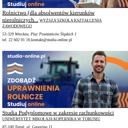
Rolnictwo (dla absolwentów kierunków
nierolniczych...
WYŻSZA SZKOŁA KSZTAŁCENIA
ZAWODOWEGO
53-329 Wrocław, Plac Powstańców Śląskich 1
tel. 22 602 01 10,
kontakt@studia-online.pl
STRONA PROGRAMU
SZCZEGÓŁOWE INFORMACJE
Studia Podyplomowe w zakresie rachunkowości
UNIWERSYTET MIKOŁAJA KOPERNIKA W TORUNIU
87-100 Toruń, ul. Gagarina 11