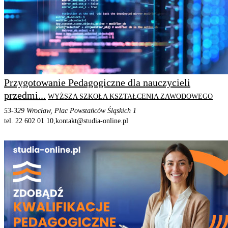
Przygotowanie Pedagogiczne dla nauczycieli
przedmi...
WYŻSZA SZKOŁA KSZTAŁCENIA ZAWODOWEGO
53-329 Wrocław, Plac Powstańców Śląskich 1
tel. 22 602 01 10,
kontakt@studia-online.pl
STRONA PROGRAMU
SZCZEGÓŁOWE INFORMACJE