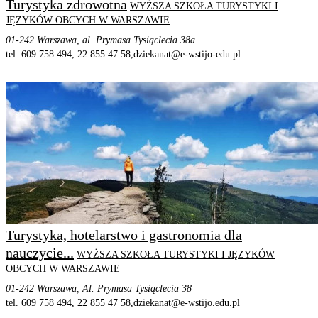
Turystyka zdrowotna
WYŻSZA SZKOŁA TURYSTYKI I
JĘZYKÓW OBCYCH W WARSZAWIE
01-242 Warszawa, al. Prymasa Tysiąclecia 38a
tel. 609 758 494, 22 855 47 58,
dziekanat@e-wstijo-edu.pl
STRONA PROGRAMU
SZCZEGÓŁOWE INFORMACJE
Turystyka, hotelarstwo i gastronomia dla
nauczycie...
WYŻSZA SZKOŁA TURYSTYKI I JĘZYKÓW
OBCYCH W WARSZAWIE
01-242 Warszawa, Al. Prymasa Tysiąclecia 38
tel. 609 758 494, 22 855 47 58,
dziekanat@e-wstijo.edu.pl