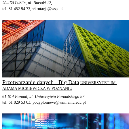
20-150 Lublin, ul. Bursaki 12,
tel. 81 452 94 73,
rekrutacja@wspa.pl
STRONA PROGRAMU
SZCZEGÓŁOWE INFORMACJE
Przetwarzanie danych - Big Data
UNIWERSYTET IM.
ADAMA MICKIEWICZA W POZNANIU
61-614 Poznań, ul. Uniwersytetu Poznańskiego 87
tel. 61 829 53 03,
podyplomowe@wmi.amu.edu.pl
STRONA PROGRAMU
SZCZEGÓŁOWE INFORMACJE