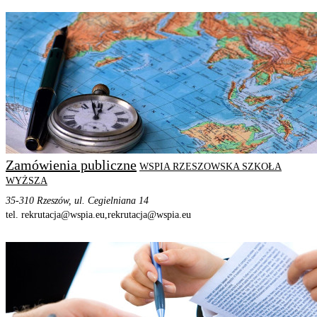
STRONA PROGRAMU
SZCZEGÓŁOWE INFORMACJE
Zamówienia publiczne
WSPIA RZESZOWSKA SZKOŁA
WYŻSZA
35-310 Rzeszów, ul. Cegielniana 14
tel. rekrutacja@wspia.eu,
rekrutacja@wspia.eu
STRONA PROGRAMU
SZCZEGÓŁOWE INFORMACJE