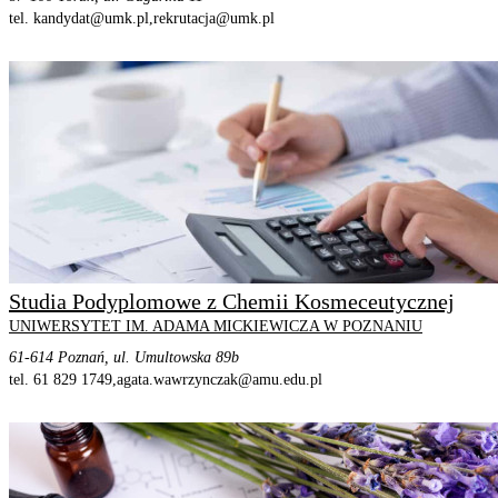
tel. kandydat@umk.pl,
rekrutacja@umk.pl
STRONA PROGRAMU
SZCZEGÓŁOWE INFORMACJE
Studia Podyplomowe z Chemii Kosmeceutycznej
UNIWERSYTET IM. ADAMA MICKIEWICZA W POZNANIU
61-614 Poznań, ul. Umultowska 89b
tel. 61 829 1749,
agata.wawrzynczak@amu.edu.pl
STRONA PROGRAMU
SZCZEGÓŁOWE INFORMACJE