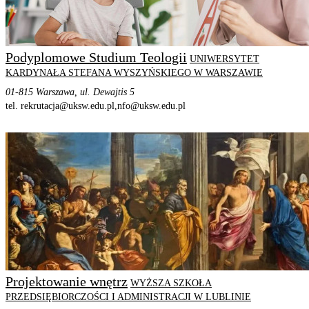
Podyplomowe Studium Teologii
UNIWERSYTET
KARDYNAŁA STEFANA WYSZYŃSKIEGO W WARSZAWIE
01-815 Warszawa, ul. Dewajtis 5
tel. rekrutacja@uksw.edu.pl,
nfo@uksw.edu.pl
STRONA PROGRAMU
SZCZEGÓŁOWE INFORMACJE
Projektowanie wnętrz
WYŻSZA SZKOŁA
PRZEDSIĘBIORCZOŚCI I ADMINISTRACJI W LUBLINIE