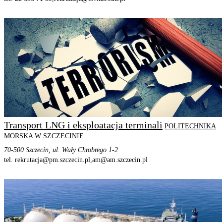
STRONA PROGRAMU
SZCZEGÓŁOWE INFORMACJE
Transport LNG i eksploatacja terminali
POLITECHNIKA
MORSKA W SZCZECINIE
70-500 Szczecin, ul. Wały Chrobrego 1-2
tel. rekrutacja@pm.szczecin.pl,
am@am.szczecin.pl
STRONA PROGRAMU
SZCZEGÓŁOWE INFORMACJE