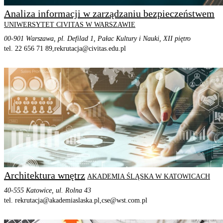
Analiza informacji w zarządzaniu bezpieczeństwem
UNIWERSYTET CIVITAS W WARSZAWIE
00-901 Warszawa, pl. Defilad 1, Pałac Kultury i Nauki, XII piętro
tel. 22 656 71 89,
rekrutacja@civitas.edu.pl
STRONA PROGRAMU
SZCZEGÓŁOWE INFORMACJE
Architektura wnętrz
AKADEMIA ŚLĄSKA W KATOWICACH
40-555 Katowice, ul. Rolna 43
tel. rekrutacja@akademiaslaska.pl,
cse@wst.com.pl
STRONA PROGRAMU
SZCZEGÓŁOWE INFORMACJE