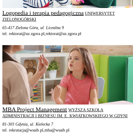
Logopedia i terapia pedagogiczna
UNIWERSYTET
ZIELONOGÓRSKI
65-417 Zielona Góra, ul. Licealna 9
tel. rektorat@uz.zgora.pl,
rektorat@uz.zgora.pl
STRONA PROGRAMU
SZCZEGÓŁOWE INFORMACJE
MBA Project Management
WYŻSZA SZKOŁA
ADMINISTRACJI I BIZNESU IM. E. KWIATKOWSKIEGO W GDYNI
81-303 Gdynia, ul. Kielecka 7
tel. rekrutacja@wsaib.pl,
mba@wsaib.pl