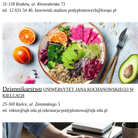
31-158 Kraków, ul. Krowoderska 73
tel. 12 631 54 40,
kierownik.studiow.podyplomowych@kwspz.pl
STRONA PROGRAMU
SZCZEGÓŁOWE INFORMACJE
Dziennikarstwo
UNIWERSYTET JANA KOCHANOWSKIEGO W
KIELCACH
25-369 Kielce, ul. Żeromskiego 5
tel. rektor@ujk.edu.pl,
rekrutacja-podyplomowa@ujk.edu.pl
STRONA PROGRAMU
SZCZEGÓŁOWE INFORMACJE