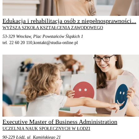
Edukacja i rehabilitacja osób z niepełnosprawności...
WYŻSZA SZKOŁA KSZTAŁCENIA ZAWODOWEGO
53-329 Wrocław, Plac Powstańców Śląskich 1
tel. 22 60 20 110,
kontakt@studia-online.pl
STRONA PROGRAMU
SZCZEGÓŁOWE INFORMACJE
Executive Master of Business Administration
UCZELNIA NAUK SPOŁECZNYCH W ŁODZI
90-229 Łódź, ul. Kamińskiego 21