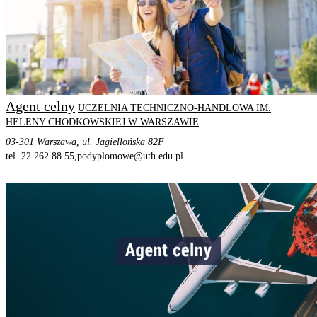
Agent celny
UCZELNIA TECHNICZNO-HANDLOWA IM.
HELENY CHODKOWSKIEJ W WARSZAWIE
03-301 Warszawa, ul. Jagiellońska 82F
tel. 22 262 88 55,
podyplomowe@uth.edu.pl
STRONA PROGRAMU
SZCZEGÓŁOWE INFORMACJE