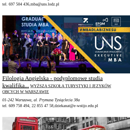
tel. 697 504 436,
mba@uns.lodz.pl
STRONA PROGRAMU
SZCZEGÓŁOWE INFORMACJE
Filologia Angielska - podyplomowe studia
kwalifika...
WYŻSZA SZKOŁA TURYSTYKI I JĘZYKÓW
OBCYCH W WARSZAWIE
01-242 Warszawa, al. Prymasa Tysiąclecia 38a
tel. 609 758 494, 22 855 47 58,
dziekanat@e-wstijo.edu.pl
STRONA PROGRAMU
SZCZEGÓŁOWE INFORMACJE