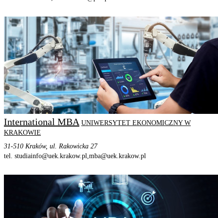
STRONA PROGRAMU
SZCZEGÓŁOWE INFORMACJE
International MBA
UNIWERSYTET EKONOMICZNY W
KRAKOWIE
31-510 Kraków, ul. Rakowicka 27
tel. studiainfo@uek.krakow.pl,
mba@uek.krakow.pl
STRONA PROGRAMU
SZCZEGÓŁOWE INFORMACJE