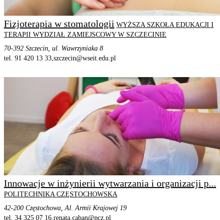
Fizjoterapia w stomatologii
WYŻSZA SZKOŁA EDUKACJI I
TERAPII WYDZIAŁ ZAMIEJSCOWY W SZCZECINIE
70-392 Szczecin, ul. Wawrzyniaka 8
tel. 91 420 13 33,
szczecin@wseit.edu.pl
STRONA PROGRAMU
SZCZEGÓŁOWE INFORMACJE
Innowacje w inżynierii wytwarzania i organizacji p...
POLITECHNIKA CZĘSTOCHOWSKA
42-200 Częstochowa, Al. Armii Krajowej 19
tel. 34 325 07 16,
renata.caban@pcz.pl