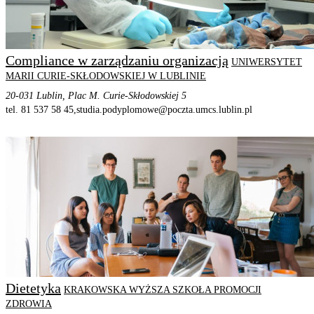
Compliance w zarządzaniu organizacją
UNIWERSYTET
MARII CURIE-SKŁODOWSKIEJ W LUBLINIE
20-031 Lublin, Plac M. Curie-Skłodowskiej 5
tel. 81 537 58 45,
studia.podyplomowe@poczta.umcs.lublin.pl
STRONA PROGRAMU
SZCZEGÓŁOWE INFORMACJE
Dietetyka
KRAKOWSKA WYŻSZA SZKOŁA PROMOCJI
ZDROWIA