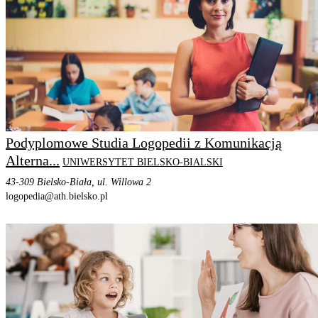
Podyplomowe Studia Logopedii z Komunikacją
Alterna...
UNIWERSYTET BIELSKO-BIALSKI
43-309 Bielsko-Biała, ul. Willowa 2
logopedia@ath.bielsko.pl
STRONA PROGRAMU
SZCZEGÓŁOWE INFORMACJE