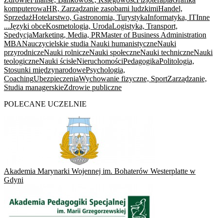
komputerowa
HR, Zarządzanie zasobami ludzkimi
Handel,
Sprzedaż
Hotelarstwo, Gastronomia, Turystyka
Informatyka, IT
Inne
...
Języki obce
Kosmetologia, Uroda
Logistyka, Transport,
Spedycja
Marketing, Media, PR
Master of Business Administration
MBA
Nauczycielskie studia
Nauki humanistyczne
Nauki
przyrodnicze
Nauki rolnicze
Nauki społeczne
Nauki techniczne
Nauki
teologiczne
Nauki ścisłe
Nieruchomości
Pedagogika
Politologia,
Stosunki międzynarodowe
Psychologia,
Coaching
Ubezpieczenia
Wychowanie fizyczne, Sport
Zarządzanie,
Studia managerskie
Zdrowie publiczne
POLECANE UCZELNIE
Akademia Marynarki Wojennej im. Bohaterów Westerplatte w
Gdyni