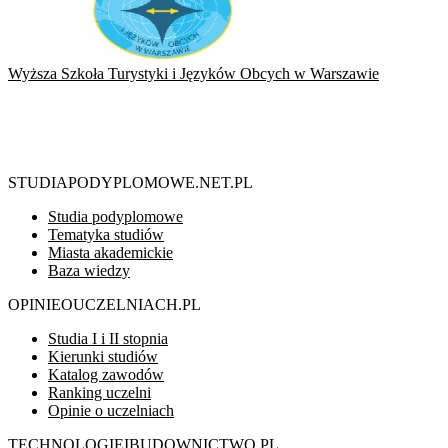
Wyższa Szkoła Turystyki i Języków Obcych w Warszawie
STUDIAPODYPLOMOWE.NET.PL
Studia podyplomowe
Tematyka studiów
Miasta akademickie
Baza wiedzy
OPINIEOUCZELNIACH.PL
Studia I i II stopnia
Kierunki studiów
Katalog zawodów
Ranking uczelni
Opinie o uczelniach
TECHNOLOGIEIBUDOWNICTWO.PL