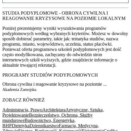
STUDIA PODYPLOMOWE - OBRONA CYWILNA I
REAGOWANIE KRYZYSOWE NA POZIOMIE LOKALNYM
Poniżej prezentujemy wyniki wyszukiwania programów
podyplomowych według wybranych kryteriów. Możesz w dowolny
sposób dobierać parametry, takie jak: tematyka studiów, nazwa
programu, miasto, województwo, uczelnia, status placówki.
Ponieważ oferta programowa szkoleń podyplomowych jest dość
często modyfikowana, zachęcamy do odwiedzin stron
internetowych szkół wyższych, gdzie znajdziecie informacje o
aktualnie trwającej rekrutacji.
PROGRAMY STUDIÓW PODYPLOMOWYCH
Obrona cywilna i reagowanie kryzysowe na poziomie ...
Akademia Zamojska
ZOBACZ RÓWNIEŻ
Administracja, Prawo
Architektura
Artystyczne, Sztuka,
Projektowanie
Bezpieczeństwo, Ochrona, Służby
mundurowe
Budownictwo, Energetyka,
BHP
Dietetyka
Dziennikarstwo
Farmacja, Medycyna,
Zdrowie
Finanse, Bankowość, Księgowość
Fizjoterapia
Grafika