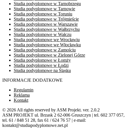
Studia podyplomowe w ​Tarnobrzegu
Studia podyplomowe w ​Tarnowie
Studia podyplomowe w Toruniu
Studia podyplomowe w Trójmieście
Studia podyplomowe w Warszawie
Studia podyplomowe w ​Wałbrzychu
Studia podyplomowe w ​Wałczu
Studia podyplomowe we Wrocławiu
Studia podyplomowe we ​Włocławku
Studia podyplomowe w ​Zamościu
Studia podyplomowe w Zielonej Górze
Studia podyplomowe w Łomży
Studia podyplomowe w Łodzi
Studia podyplomowe na Śląsku
INFORMACJE DODATKOWE
Regulamin
Reklama
Kontakt
© 2026 All rights reserved by ASM Projekt. ver. 2.0.2
ASM PROJEKT ul. Brzask 2 62-006 Gruszczyn | tel. 602 377 057,
tel. 61 / 848 51 28, fax 61 / 624 76 57 | e-mail:
kontakt@studiapodyplomowe.net.pl