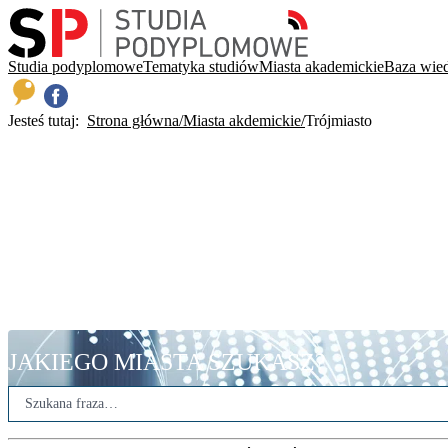
Studia podyplomowe
Tematyka studiów
Miasta akademickie
Baza wie
Jesteś tutaj:
Strona główna
Miasta akdemickie
Trójmiasto
JAKIEGO MIASTA SZUKASZ?