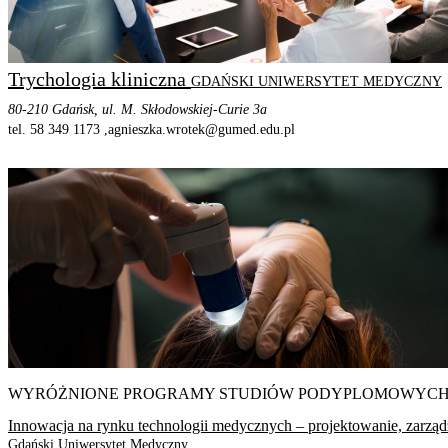
Trychologia kliniczna
GDAŃSKI UNIWERSYTET MEDYCZNY
80-210 Gdańsk, ul. M. Skłodowskiej-Curie 3a
tel. 58 349 1173 ,
agnieszka.wrotek@gumed.edu.pl
STRONA PROGRAMU
SZCZEGÓŁOWE INFORMACJE
WYRÓŻNIONE PROGRAMY STUDIÓW PODYPLOMOWYC
Innowacja na rynku technologii medycznych – projektowanie, zarządz
Gdański Uniwersytet Medyczny