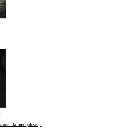
H
anie i komercjalizacja