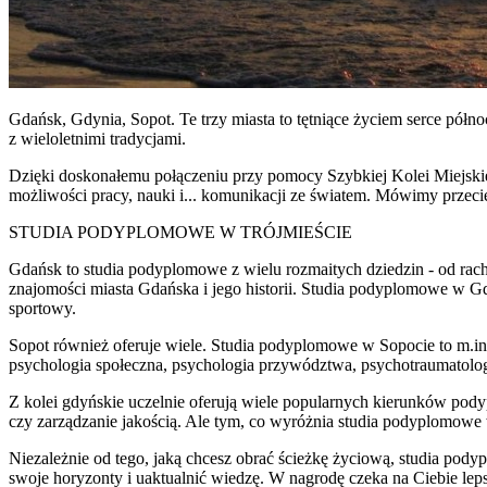
Gdańsk, Gdynia, Sopot. Te trzy miasta to tętniące życiem serce półn
z wieloletnimi tradycjami.
Dzięki doskonałemu połączeniu przy pomocy Szybkiej Kolei Miejskiej
możliwości pracy, nauki i... komunikacji ze światem. Mówimy przecie
STUDIA PODYPLOMOWE W TRÓJMIEŚCIE
Gdańsk to studia podyplomowe z wielu rozmaitych dziedzin - od rach
znajomości miasta Gdańska i jego historii. Studia podyplomowe w G
sportowy.
Sopot również oferuje wiele. Studia podyplomowe w Sopocie to m.in. 
psychologia społeczna, psychologia przywództwa, psychotraumatologi
Z kolei gdyńskie uczelnie oferują wiele popularnych kierunków po
czy zarządzanie jakością. Ale tym, co wyróżnia studia podyplomowe
Niezależnie od tego, jaką chcesz obrać ścieżkę życiową, studia p
swoje horyzonty i uaktualnić wiedzę. W nagrodę czeka na Ciebie lepsza