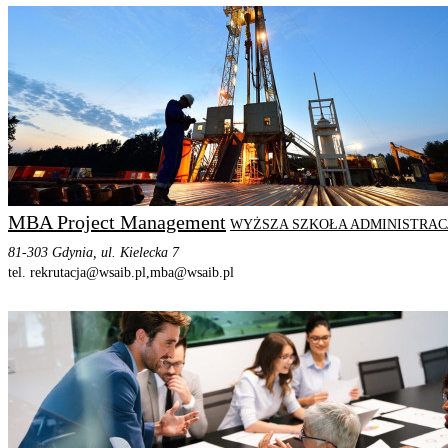
MBA Project Management
WYŻSZA SZKOŁA ADMINISTRACJ
81-303 Gdynia, ul. Kielecka 7
tel. rekrutacja@wsaib.pl,
mba@wsaib.pl
STRONA PROGRAMU
SZCZEGÓŁOWE INFORMACJE