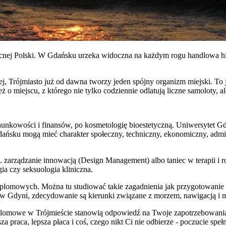
ocnej Polski. W Gdańsku urzeka widoczna na każdym rogu handlowa hist
, Trójmiasto już od dawna tworzy jeden spójny organizm miejski. To j
ż o miejscu, z którego nie tylko codziennie odlatują liczne samoloty,
unkowości i finansów, po kosmetologię bioestetyczną. Uniwersytet Gd
dańsku mogą mieć charakter społeczny, techniczny, ekonomiczny, admi
zarządzanie innowacją (Design Management) albo taniec w terapii i roz
a czy seksuologia kliniczna.
dyplomowych. Można tu studiować takie zagadnienia jak przygotowani
 w Gdyni, zdecydowanie są kierunki związane z morzem, nawigacją i m
odyplomowe w Trójmieście stanowią odpowiedź na Twoje zapotrzebowan
 praca, lepsza płaca i coś, czego nikt Ci nie odbierze - poczucie spełn