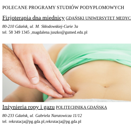
POLECANE PROGRAMY STUDIÓW PODYPLOMOWYCH
Fizjoterapia dna miednicy
GDAŃSKI UNIWERSYTET MEDY
80-210 Gdańsk, ul. M. Skłodowskiej-Curie 3a
tel. 58 349 1345 ,
magdalena.juszko@gumed.edu.pl
STRONA PROGRAMU
SZCZEGÓŁOWE INFORMACJE
Inżynieria ropy i gazu
POLITECHNIKA GDAŃSKA
80-233 Gdańsk, ul. Gabriela Narutowicza 11/12
tel. rekrutacja@pg.gda.pl,
rekrutacja@pg.gda.pl
STRONA PROGRAMU
SZCZEGÓŁOWE INFORMACJE