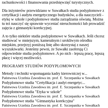
rachunkowości i finansowania przedsięwzięć turystycznych.
Dla inżynierów przewidziano w Suwałkach studia podyplomowe z
certyfikacji i audytu energetycznego budynków, a dla nauczycieli -
etykę w szkole i podyplomowe studia zarządzania oświatą. Można
tu też nauczyć się sprawnie wyceniać nieruchomości lub prowadzić
zajęcia z gimnastyki korekcyjnej.
A to tylko niektóre studia podyplomowe w Suwałkach. Jeśli chcesz
studiować w mniejszym, kameralnym i urokliwym ośrodku
miejskim, przejrzyj poniższą listę albo skorzystaj z naszej
wyszukiwarki. Jesteśmy pewni, że Suwałki zaoferują Ci
odpowiednie studia podyplomowe. A po nich - lepszą pracę, lepszą
płacę i więcej możliwości.
PROGRAMY STUDIÓW PODYPLOMOWYCH
Metody i techniki wspomagania kadry kierowniczej w...
Państwowa Uczelnia Zawodowa im. prof. E. Szczepanika w Suwałkach
Podyplomowe studia "Certyfikacja i audyt energetyc...
Państwowa Uczelnia Zawodowa im. prof. E. Szczepanika w Suwałkach
Podyplomowe studia "Etyka w szkole"
Państwowa Uczelnia Zawodowa im. prof. E. Szczepanika w Suwałkach
Podyplomowe studia "Gimnastyka korekcyjna"
Państwowa Uczelnia Zawodowa im. prof. E. Szczepanika w Suwałkach