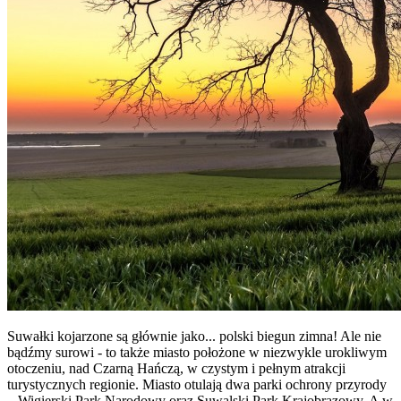
Suwałki kojarzone są głównie jako... polski biegun zimna! Ale nie
bądźmy surowi - to także miasto położone w niezwykle urokliwym
otoczeniu, nad Czarną Hańczą, w czystym i pełnym atrakcji
turystycznych regionie. Miasto otulają dwa parki ochrony przyrody
– Wigierski Park Narodowy oraz Suwalski Park Krajobrazowy. A w