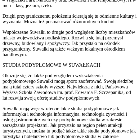
nich – lasy, jeziora, rzeki.
Dzięki przygranicznemu położeniu ścierają się tu odmienne kultury i
wyznania. Można też posmakować różnorodnych kuchni.
Współczesne Suwałki to drugie pod względem liczby mieszkańców
miasto województwa podlaskiego. Rozwija się tutaj przemysł
drzewny, budowlany i spożywczy. Jak przystało na ośrodek
przygraniczny, Suwałki są także ważnym lokalnym ośrodkiem
handlowym.
STUDIA PODYPLOMOWE W SUWAŁKACH
Okazuje się, że także pod względem wykształcenia
podyplomowego Suwałki mogą sporo zaoferować. Swoją siedzibę
mają tutaj cztery szkoły wyższe. Największa z nich, Państwowa
Wyższa Szkoła Zawodowa im. prof. Edwarda F. Szczepanika, od
lat rozwija swoją ofertę studiów podyplomowych.
Suwałki mają więc w ofercie takie studia podyplomowe jak
informatyka i technologia informacyjna, technologia żywności i
usług gastronomicznych czy podyplomowe studia w zakresie
zarządzania projektami. Jak przystało na region pełen atrakcji
turystycznych, można tu podjąć także takie studia podyplomowe jak
turystyka i hotelarstwo lub podyplomowe studia w zakresie