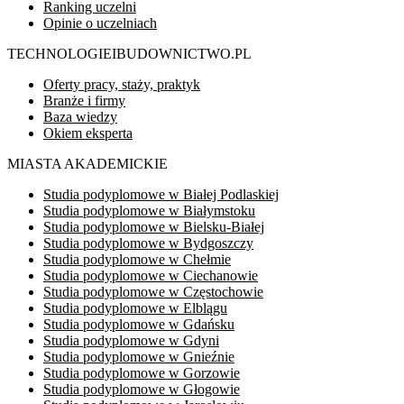
Ranking uczelni
Opinie o uczelniach
TECHNOLOGIEIBUDOWNICTWO.PL
Oferty pracy, staży, praktyk
Branże i firmy
Baza wiedzy
Okiem eksperta
MIASTA AKADEMICKIE
Studia podyplomowe w Białej Podlaskiej
Studia podyplomowe w Białymstoku
Studia podyplomowe w Bielsku-Białej
Studia podyplomowe w Bydgoszczy
Studia podyplomowe w Chełmie
Studia podyplomowe w Ciechanowie
Studia podyplomowe w Częstochowie
Studia podyplomowe w Elblągu
Studia podyplomowe w Gdańsku
Studia podyplomowe w Gdyni
Studia podyplomowe w Gnieźnie
Studia podyplomowe w Gorzowie
Studia podyplomowe w Głogowie