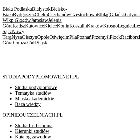
Biała Podlaska
Białystok
Bielsko-
Biała
Bydgoszcz
Chełm
Ciechanów
Częstochowa
Elbląg
Gdańsk
Gdynia
Wlkp.
Głogów
Jarosław
Jelenia
Góra
Kalisz
Katowice
Kielce
Konin
Koszalin
Kraków
Krosno
Legnica
Le
Sącz
Nowy
Targ
Nysa
Olsztyn
Opole
Oświęcim
Piła
Poznań
Przemyśl
Płock
Racibórz
Góra
Łomża
Łódź
Śląsk
STUDIAPODYPLOMOWE.NET.PL
Studia podyplomowe
Tematyka studiów
Miasta akademickie
Baza wiedzy
OPINIEOUCZELNIACH.PL
Studia I i II stopnia
Kierunki studiów
Katalog zawodów