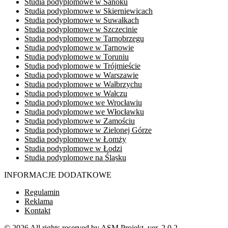
Studia podyplomowe w Sanoku
Studia podyplomowe w Skierniewicach
Studia podyplomowe w Suwałkach
Studia podyplomowe w Szczecinie
Studia podyplomowe w ​Tarnobrzegu
Studia podyplomowe w ​Tarnowie
Studia podyplomowe w Toruniu
Studia podyplomowe w Trójmieście
Studia podyplomowe w Warszawie
Studia podyplomowe w ​Wałbrzychu
Studia podyplomowe w ​Wałczu
Studia podyplomowe we Wrocławiu
Studia podyplomowe we ​Włocławku
Studia podyplomowe w ​Zamościu
Studia podyplomowe w Zielonej Górze
Studia podyplomowe w Łomży
Studia podyplomowe w Łodzi
Studia podyplomowe na Śląsku
INFORMACJE DODATKOWE
Regulamin
Reklama
Kontakt
© 2026 All rights reserved by ASM Projekt. ver. 2.0.2